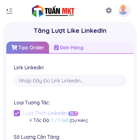
Tăng Lượt Like LinkedIn
Tạo Order
Đơn Hàng
Link Linkedin:
Loại Tương Tác:
Lượt Thích Linkedin
75.7
⚡️ Tốc Độ:
1 / 1 Giờ
[Dự Kiến]
Số Lượng Cần Tăng: