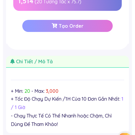
1,514
(
20
Tương Tác x
75.7
)
Tạo Order
Chi Tiết / Mô Tả
+ Min:
20
- Max:
3,000
+ Tốc Độ Chạy Dự Kiến /1H Của 10 Đơn Gần Nhất:
1
/ 1 Giờ
- Chạy Thực Tế Có Thể Nhanh hoặc Chậm, Chỉ
Dùng Để Tham Khảo!